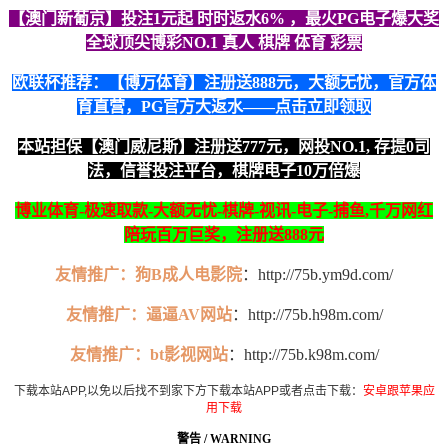
【澳门新葡京】投注1元起 时时返水6% ，最火PG电子爆大奖
全球顶尖博彩NO.1 真人 棋牌 体育 彩票
欧联杯推荐：【博万体育】注册送888元，大额无忧，官方体
育直营，PG官方大返水——点击立即领取
本站担保【澳门威尼斯】注册送777元，网投NO.1, 存提0司
法，信誉投注平台，棋牌电子10万倍爆
博业体育-极速取款-大额无忧-棋牌-视讯-电子-捕鱼,千万网红
陪玩百万巨奖，注册送888元
友情推广
：
狗B成人电影院
：
http://75b.ym9d.com/
友情推广
：
逼逼AV网站
：
http://75b.h98m.com/
友情推广
：
bt影视网站
：
http://75b.k98m.com/
下载本站APP,以免以后找不到家下方下载本站APP或者点击下载：
安卓跟苹果应
用下载
警告 / WARNING